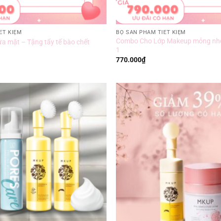
ẾT KIỆM
BỘ SẢN PHẨM TIẾT KIỆM
Combo Cho Lớp Makeup mỏng nhẹ
a mặt – Tặng tẩy tế bào chết
1
770.000
₫