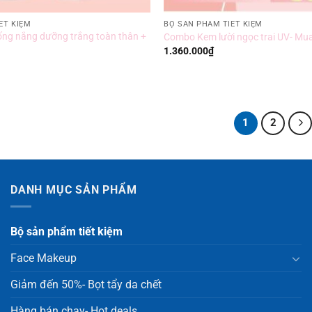
ẾT KIỆM
BỘ SẢN PHẨM TIẾT KIỆM
ng nắng dưỡng trắng toàn thân +
Combo Kem lười ngọc trai UV- Mua
1.360.000
₫
1
2
DANH MỤC SẢN PHẨM
Bộ sản phẩm tiết kiệm
Face Makeup
Giảm đến 50%- Bọt tẩy da chết
Hàng bán chạy- Hot deals