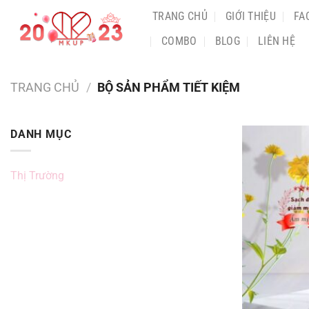
Chuyển
TRANG CHỦ
GIỚI THIỆU
FA
đến
COMBO
BLOG
LIÊN HỆ
nội
dung
TRANG CHỦ
/
BỘ SẢN PHẨM TIẾT KIỆM
DANH MỤC
Thị Trường