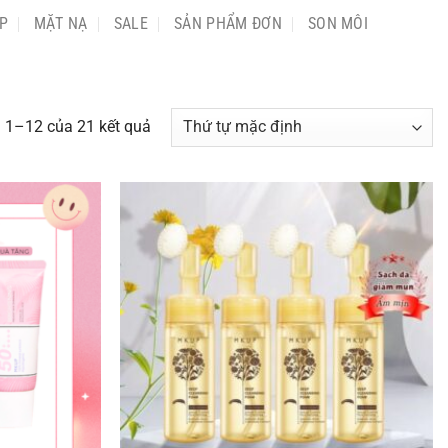
P
MẶT NẠ
SALE
SẢN PHẨM ĐƠN
SON MÔI
ị 1–12 của 21 kết quả