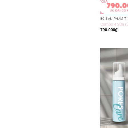
BỘ SẢN PHẨM TI
Combo 4 Sữa rử
790.000
₫