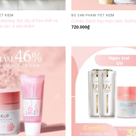
ẾT KIỆM
BỘ SẢN PHẨM TIẾT KIỆM
easing- Bọt tẩy tế bào chết và
Combo Đánh bay mụn cám- Dưỡng 
a cúc- 4 sản phẩm
720.000
₫