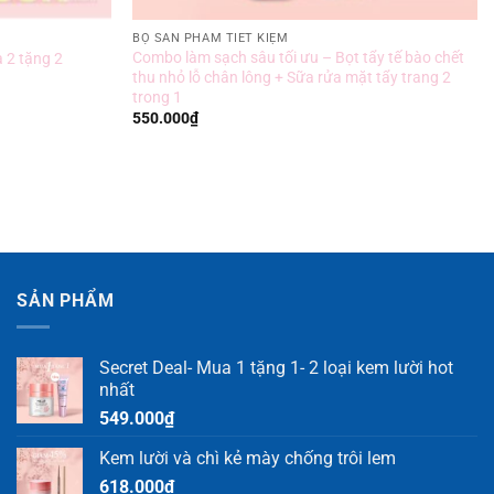
BỘ SẢN PHẨM TIẾT KIỆM
Combo làm sạch sâu tối ưu – Bọt tẩy tế bào chết
 2 tặng 2
thu nhỏ lỗ chân lông + Sữa rửa mặt tẩy trang 2
trong 1
550.000
₫
SẢN PHẨM
Secret Deal- Mua 1 tặng 1- 2 loại kem lười hot
nhất
549.000
₫
Kem lười và chì kẻ mày chống trôi lem
618.000
₫