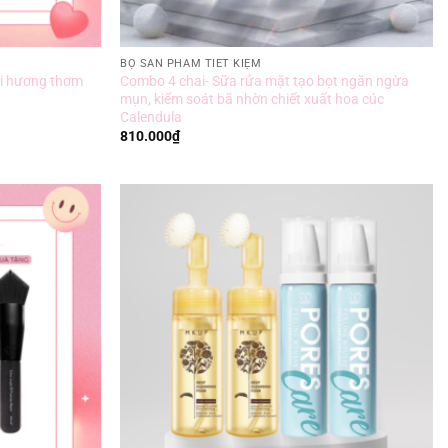
BỘ SẢN PHẨM TIẾT KIỆM
i hương thơm
Combo 4 chai- Sữa rửa mặt tạo bọt ngăn ngừa
mụn, kiểm soát bã nhờn chiết xuất hoa cúc
Calendula
810.000
₫