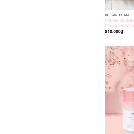
BỘ SẢN PHẨM TI
Combo Double cl
Sữa rửa mặt ho
810.000
₫