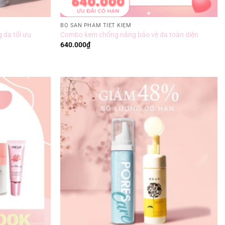
BỘ SẢN PHẨM TIẾT KIỆM
da tối ưu
Combo kem chống nắng bảo vệ da toàn diện
640.000
₫