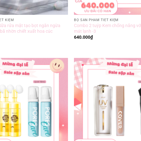
ẾT KIỆM
BỘ SẢN PHẨM TIẾT KIỆM
Sữa rửa mặt tạo bọt ngăn ngừa
Combo 2 tuýp Kem chống nắng vớ
bã nhờn chiết xuất hoa cúc
mát lạnh -3
640.000
₫