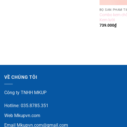
BỘ SẢN PHẨM TI
Combo kem chố
Kem lười
739.000
₫
VỀ CHÚNG TÔI
Công ty TNHH MKUP
Hotline: 035.8785.351
Web
Mkupvn.com
Email
Mkupvn.com@gmail.com