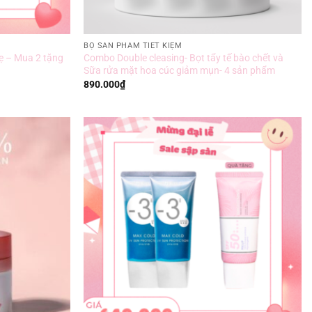
BỘ SẢN PHẨM TIẾT KIỆM
 – Mua 2 tặng
Combo Double cleasing- Bọt tẩy tế bào chết và
Sữa rửa mặt hoa cúc giảm mụn- 4 sản phẩm
890.000
₫