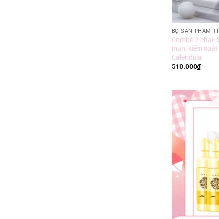
BỘ SẢN PHẨM TI
Combo 2 chai- 
mụn, kiểm soát 
Calendula
510.000
₫