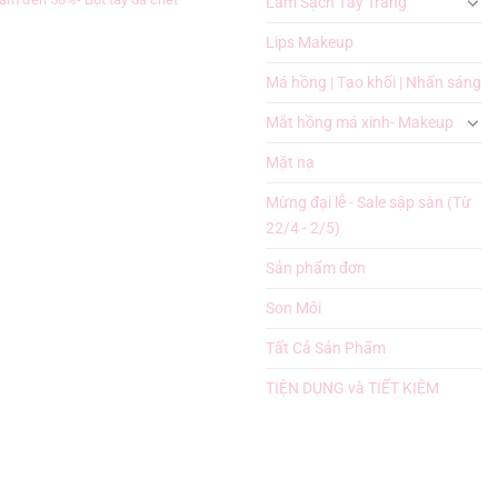
Làm Sạch Tẩy Trắng
Lips Makeup
Má hồng | Tạo khối | Nhấn sáng
Mắt hồng má xinh- Makeup
Mặt nạ
Mừng đại lễ - Sale sập sàn (Từ
22/4 - 2/5)
Sản phẩm đơn
Son Môi
Tất Cả Sản Phẩm
TIỆN DỤNG và TIẾT KIỆM