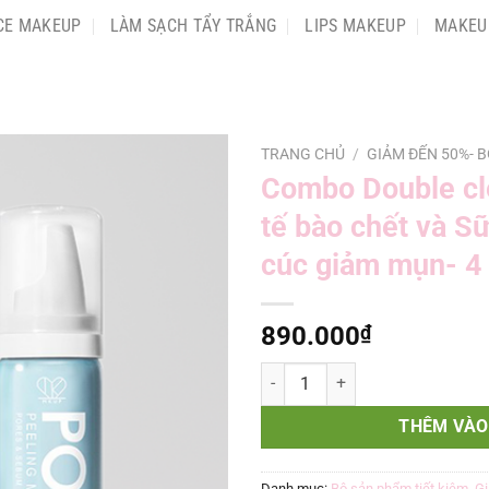
CE MAKEUP
LÀM SẠCH TẨY TRẮNG
LIPS MAKEUP
MAKEU
TRANG CHỦ
/
GIẢM ĐẾN 50%- B
Combo Double cle
tế bào chết và S
cúc giảm mụn- 4
890.000
₫
Combo Double cleasing- Bọt tẩy 
THÊM VÀO
Danh mục:
Bộ sản phẩm tiết kiệm
,
Gi