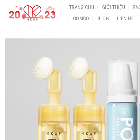
Chuyển
TRANG CHỦ
GIỚI THIỆU
FA
đến
COMBO
BLOG
LIÊN HỆ
nội
dung