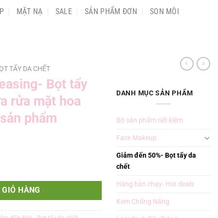
P
MẶT NẠ
SALE
SẢN PHẨM ĐƠN
SON MÔI
ỌT TẨY DA CHẾT
asing- Bọt tẩy
DANH MỤC SẢN PHẨM
ữa rửa mặt hoa
 sản phẩm
Bộ sản phẩm tiết kiệm
Face Makeup
Giảm đến 50%- Bọt tẩy da
chết
tế bào chết và Sữa rửa mặt hoa cúc giảm mụn- 4 sản phẩm số lượng
Hàng bán chạy- Hot deals
 GIỎ HÀNG
Kem Chống Nắng
ảm đến 50%- Bọt tẩy da chết